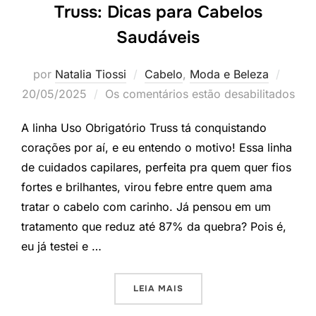
Truss: Dicas para Cabelos
Saudáveis
Posta
por
Natalia Tiossi
Cabelo
,
Moda e Beleza
em
20/05/2025
Os comentários estão desabilitados
A linha Uso Obrigatório Truss tá conquistando
corações por aí, e eu entendo o motivo! Essa linha
de cuidados capilares, perfeita pra quem quer fios
fortes e brilhantes, virou febre entre quem ama
tratar o cabelo com carinho. Já pensou em um
tratamento que reduz até 87% da quebra? Pois é,
eu já testei e …
“DESCUBRA A LINHA USO O
LEIA MAIS