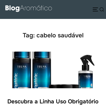
Pular
Pesquisar
para
ALTE
por:
o
conteúdo
Tag:
cabelo saudável
Descubra a Linha Uso Obrigatório