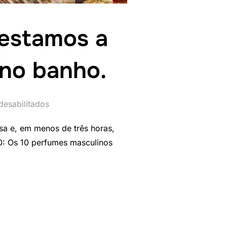
Testamos a
no banho.
desabilitados
asa e, em menos de três horas,
00: Os 10 perfumes masculinos
ILETTE: TESTAMOS A BOMBA ÁRABE QUE NÃO SAI NEM NO BANHO.