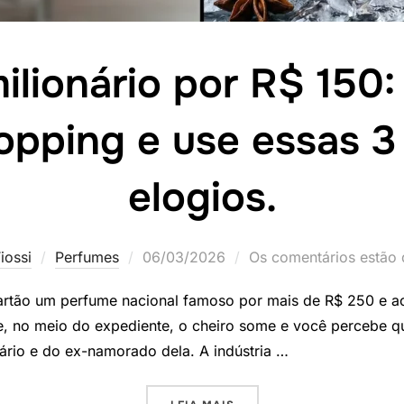
ilionário por R$ 150
hopping e use essas 
elogios.
Postado
iossi
Perfumes
06/03/2026
Os comentários estão 
em
artão um perfume nacional famoso por mais de R$ 250 e ac
e, no meio do expediente, o cheiro some e você percebe 
iário e do ex-namorado dela. A indústria …