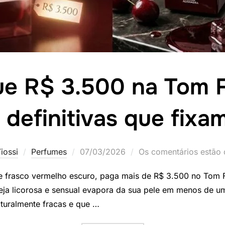
e R$ 3.500 na Tom F
 definitivas que fixa
Postado
iossi
Perfumes
07/03/2026
Os comentários estão 
em
 frasco vermelho escuro, paga mais de R$ 3.500 no Tom F
eja licorosa e sensual evapora da sua pele em menos de um
aturalmente fracas e que …