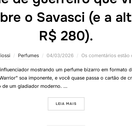
re o Savasci (e a al
R$ 280).
Postado
iossi
Perfumes
04/03/2026
Os comentários estão 
em
 influenciador mostrando um perfume bizarro em formato 
i Warrior” soa imponente, e você quase passa o cartão de 
ro de um gladiador moderno. …
“O PERFUME DE GUERREIRO 
LEIA MAIS