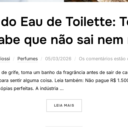
 do Eau de Toilette: 
abe que não sai nem 
Postado
iossi
Perfumes
05/03/2026
Os comentários estão 
em
 de grife, toma um banho da fragrância antes de sair de c
 para sentir alguma coisa. Leia também: Não pague R$ 1.5
pias perfeitas. A indústria …
“A MENTIRA DO EAU DE TO
LEIA MAIS