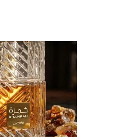
R R$ 150: ESQUEÇA AS LOJAS DO SHOPPING E USE ESSAS 3 BOM