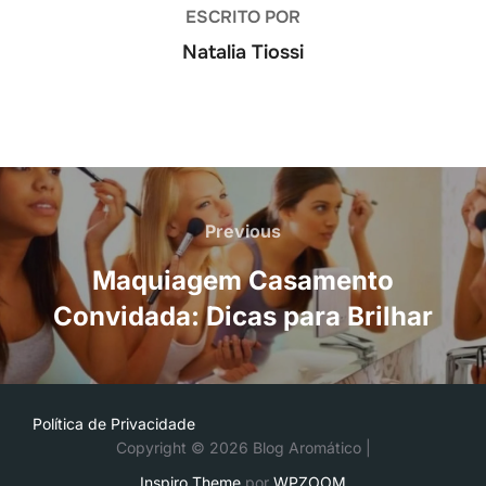
ESCRITO POR
Natalia Tiossi
Navegação
de
Previous
Previous
Post
Maquiagem Casamento
Convidada: Dicas para Brilhar
Política de Privacidade
Copyright © 2026 Blog Aromático |
Inspiro Theme
por
WPZOOM