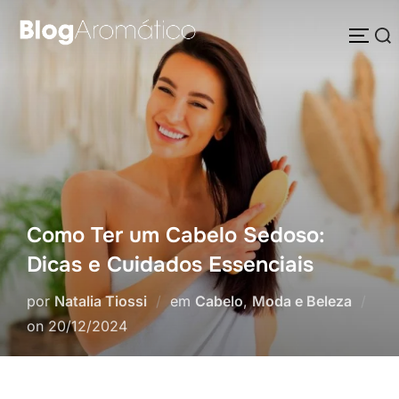
Pular
Pesquisar
para
ALTE
por:
o
conteúdo
Como Ter um Cabelo Sedoso:
Dicas e Cuidados Essenciais
por
Natalia Tiossi
em
Cabelo
,
Moda e Beleza
Postado
on
20/12/2024
em