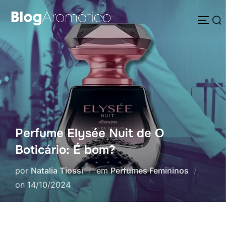
Pular
Pesquisar
para
ALTE
por:
o
conteúdo
Perfume Elysée Nuit de O
Boticário: É bom?
por
Natalia Tiossi
em
Perfumes Femininos
Postado
on
14/10/2024
em