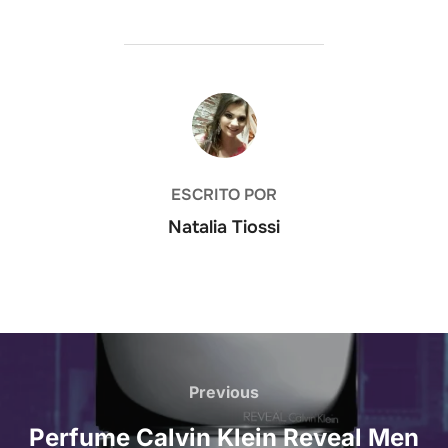
AUTOR DO POST
ESCRITO POR
Natalia Tiossi
Navegação
de
Previous
Previous
Post
Perfume Calvin Klein Reveal Men