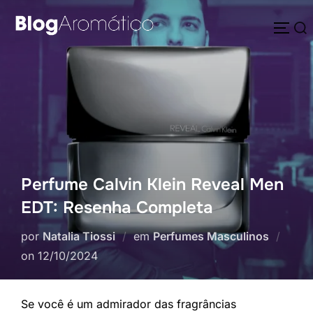
Pular
Pesquisar
para
ALTE
por:
o
conteúdo
Perfume Calvin Klein Reveal Men
EDT: Resenha Completa
por
Natalia Tiossi
em
Perfumes Masculinos
Postado
on
12/10/2024
em
Se você é um admirador das fragrâncias