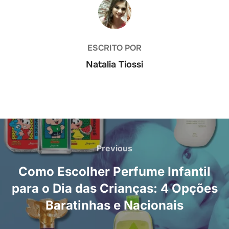
AUTOR DO POST
ESCRITO POR
Natalia Tiossi
Navegação
de
Previous
Previous
Post
Como Escolher Perfume Infantil
para o Dia das Crianças: 4 Opções
Baratinhas e Nacionais