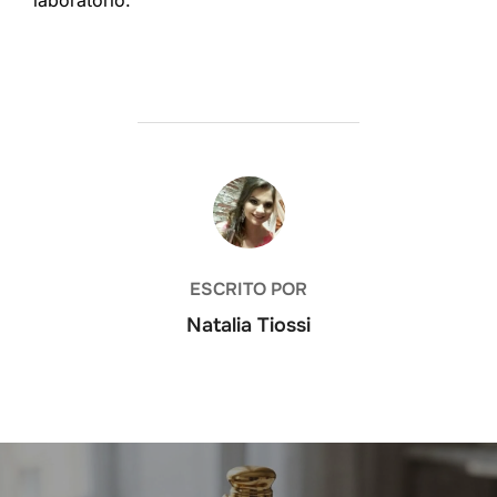
laboratório.
AUTOR DO POST
ESCRITO POR
Natalia Tiossi
Navegação