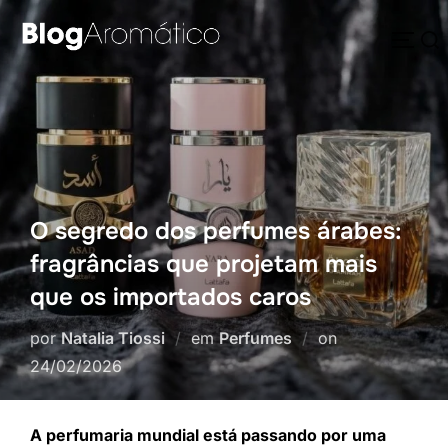
Pular
Pesquisar
para
ALTE
por:
o
conteúdo
O segredo dos perfumes árabes:
fragrâncias que projetam mais
que os importados caros
Postado
por
Natalia Tiossi
em
Perfumes
on
em
24/02/2026
A perfumaria mundial está passando por uma