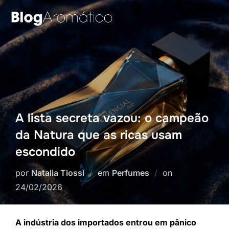
Pular
Pesquisar
para
ALTE
por:
o
conteúdo
A lista secreta vazou: o campeão
da Natura que as ricas usam
escondido
Postado
por
Natalia Tiossi
em
Perfumes
on
em
24/02/2026
A indústria dos importados entrou em pânico