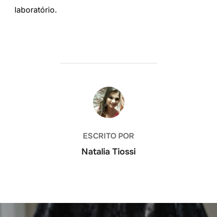
laboratório.
AUTOR DO POST
ESCRITO POR
Natalia Tiossi
Navegação