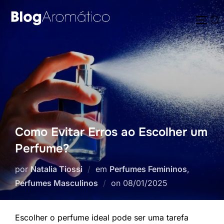
Pular
Pesquisar
para
ALTE
por:
o
conteúdo
Como Evitar Erros ao Escolher um
Perfume?
por
Natalia Tiossi
em
Perfumes Femininos
,
Postado
Perfumes Masculinos
on
08/01/2025
em
Escolher o perfume ideal pode ser uma tarefa