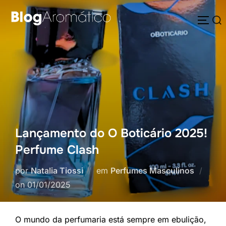
Pular
Pesquisar
para
ALTE
por:
o
conteúdo
Lançamento do O Boticário 2025!
Perfume Clash
por
Natalia Tiossi
em
Perfumes Masculinos
Postado
on
01/01/2025
em
O mundo da perfumaria está sempre em ebulição,