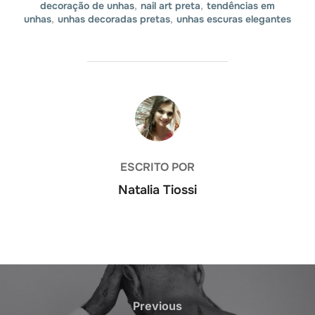
decoração de unhas
,
nail art preta
,
tendências em
unhas
,
unhas decoradas pretas
,
unhas escuras elegantes
AUTOR DO POST
ESCRITO POR
Natalia Tiossi
Navegação
de
Previous
Previous