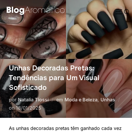
Pular
Pesquisar
para
ALTE
por:
o
conteúdo
Unhas Decoradas Pretas:
Tendências para Um Visual
Sofisticado
por
Natalia Tiossi
em
Moda e Beleza
,
Unhas
Postado
on
18/01/2025
em
As unhas decoradas pretas têm ganhado cada vez