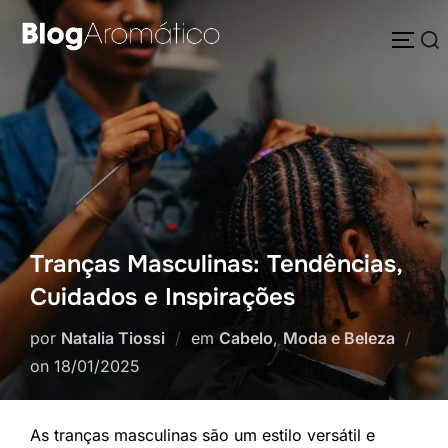
Pular
Pesquisar
para
ALTE
por:
o
conteúdo
Tranças Masculinas: Tendências,
Cuidados e Inspirações
por
Natalia Tiossi
em
Cabelo
,
Moda e Beleza
Postado
on
18/01/2025
em
As tranças masculinas são um estilo versátil e