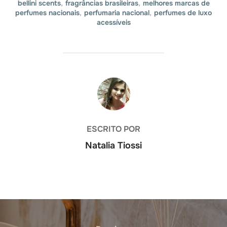
bellini scents
,
fragrâncias brasileiras
,
melhores marcas de
perfumes nacionais
,
perfumaria nacional
,
perfumes de luxo
acessíveis
AUTOR DO POST
ESCRITO POR
Natalia Tiossi
Navegação