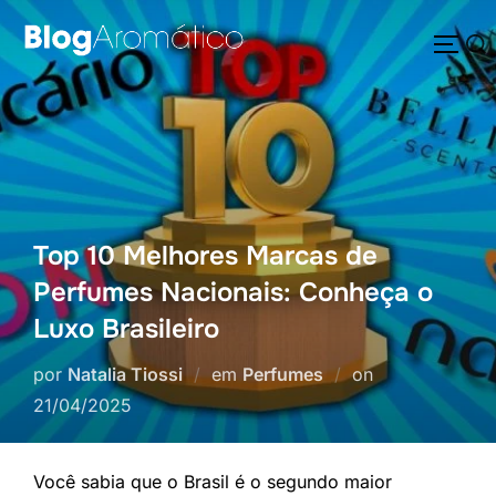
Pular
Pesquisar
para
ALTE
por:
o
conteúdo
Top 10 Melhores Marcas de
Perfumes Nacionais: Conheça o
Luxo Brasileiro
Postado
por
Natalia Tiossi
em
Perfumes
on
em
21/04/2025
Você sabia que o Brasil é o segundo maior