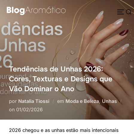
Pular
Pesquisar
para
ALTE
por:
o
conteúdo
Tendências de Unhas 2026:
Cores, Texturas e Designs que
Vão Dominar o Ano
por
Natalia Tiossi
em
Moda e Beleza
,
Unhas
Postado
on
01/02/2026
em
2026 chegou e as unhas estão mais intencionais