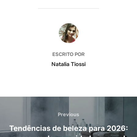
AUTOR DO POST
ESCRITO POR
Natalia Tiossi
Navegação
de
Previous
Previous
Post
Tendências de beleza para 2026: