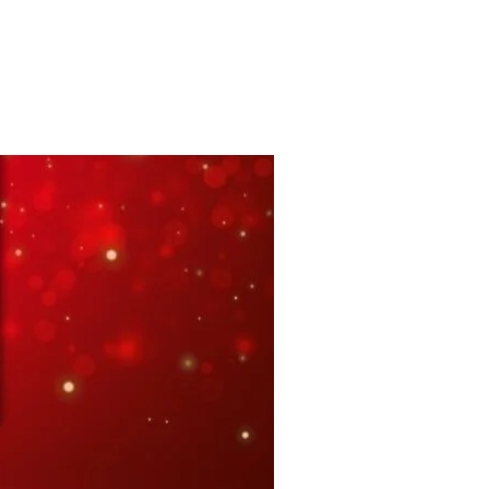
ADOS: KIT L’EAU DE LILY NA SALDÃO DOS PERFUMES”