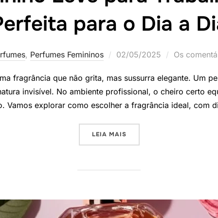
erfeita para o Dia a D
Postado
rfumes
,
Perfumes Femininos
02/05/2025
Os comentár
em
uma fragrância que não grita, mas sussurra elegante. Um pe
tura invisível. No ambiente profissional, o cheiro certo equ
. Vamos explorar como escolher a fragrância ideal, com di
“PERFUME FEMININO LEVE 
LEIA MAIS