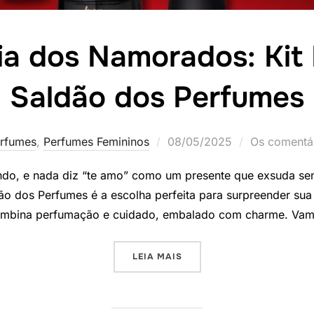
a dos Namorados: Kit
Saldão dos Perfumes
Postado
rfumes
,
Perfumes Femininos
08/05/2025
Os comentár
em
do, e nada diz “te amo” como um presente que exsuda se
o dos Perfumes é a escolha perfeita para surpreender sua 
 combina perfumação e cuidado, embalado com charme. Va
“PROMOÇÃO DIA DOS NAMO
LEIA MAIS