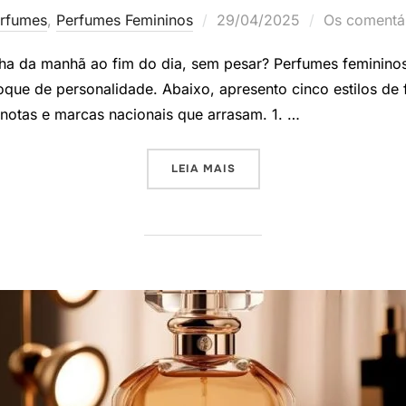
Postado
rfumes
,
Perfumes Femininos
29/04/2025
Os comentár
em
 da manhã ao fim do dia, sem pesar? Perfumes femininos 
toque de personalidade. Abaixo, apresento cinco estilos de 
e notas e marcas nacionais que arrasam. 1. …
“5 ESTILOS DE PERFUMES 
LEIA MAIS