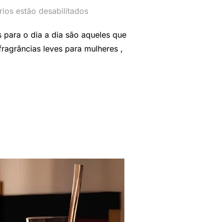
ios estão desabilitados
para o dia a dia são aqueles que
fragrâncias leves para mulheres ,
FEMININOS PARA O DIA A DIA: ESCOLHA O SEU AROMA”