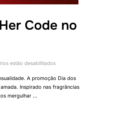
 Her Code no
ios estão desabilitados
nsualidade. A promoção Dia dos
amada. Inspirado nas fragrâncias
mos mergulhar …
RADOS: KIT HER CODE NO SALDÃO DOS PERFUMES”