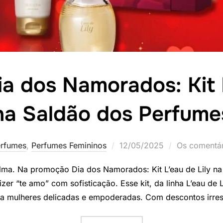
a dos Namorados: Kit L
na Saldão dos Perfume
Postado
rfumes
,
Perfumes Femininos
12/05/2025
Os comentár
em
ma. Na promoção Dia dos Namorados: Kit L’eau de Lily na
zer “te amo” com sofisticação. Esse kit, da linha L’eau de L
nta mulheres delicadas e empoderadas. Com descontos irres