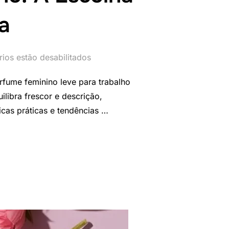
ia
ios estão desabilitados
rfume feminino leve para trabalho
ilibra frescor e descrição,
cas práticas e tendências …
PARA TRABALHO: A ESCOLHA PERFEITA PARA O DIA A DIA”