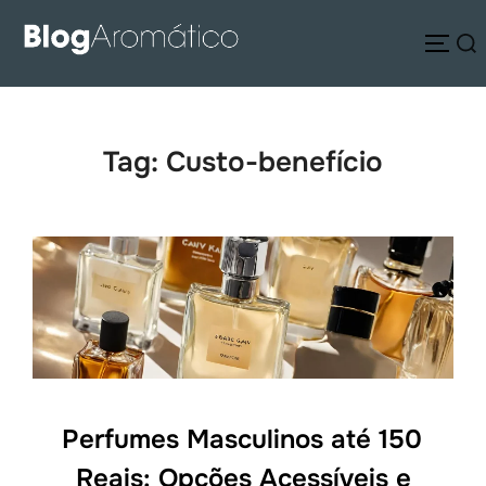
Pular
Pesquisar
para
ALTE
por:
o
conteúdo
Tag:
Custo-benefício
Perfumes Masculinos até 150
Reais: Opções Acessíveis e