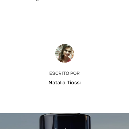
AUTOR DO POST
ESCRITO POR
Natalia Tiossi
Navegação