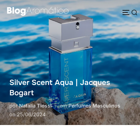
Pular
Pesquisar
para
ALTE
por:
o
conteúdo
Silver Scent Aqua | Jacques
Bogart
por
Natalia Tiossi
em
Perfumes Masculinos
Postado
on
25/06/2024
em