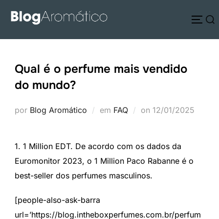
Pular
Pesquisar
para
ALTE
por:
o
conteúdo
Qual é o perfume mais vendido
do mundo?
Postado
por
Blog Aromático
em
FAQ
on
12/01/2025
em
1. 1 Million EDT. De acordo com os dados da
Euromonitor 2023, o 1 Million Paco Rabanne é o
best-seller dos perfumes masculinos.
[people-also-ask-barra
url=’https://blog.intheboxperfumes.com.br/perfum