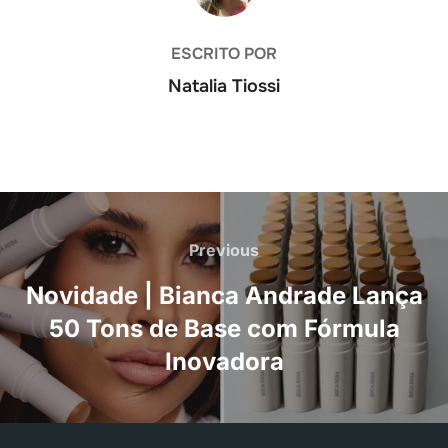
ESCRITO POR
Natalia Tiossi
Navegação
de
Previous
Previous
Post
Novidade | Bianca Andrade Lança
50 Tons de Base com Fórmula
Inovadora