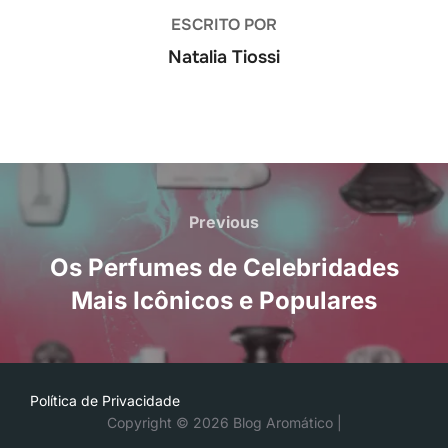
ESCRITO POR
Natalia Tiossi
Navegação
de
Previous
Previous
Post
Os Perfumes de Celebridades
Mais Icônicos e Populares
Política de Privacidade
Copyright © 2026 Blog Aromático |