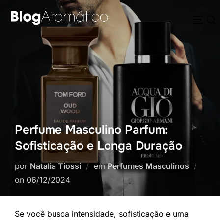
Pular
Pesquisar
para
ALTE
por:
o
conteúdo
Perfume Masculino Parfum:
Sofisticação e Longa Duração
por
Natalia Tiossi
em
Perfumes Masculinos
Postado
on
06/12/2024
em
Se você busca intensidade, sofisticação e uma