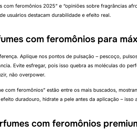
 com feromônios 2025” e “opiniões sobre fragrâncias afro
de usuários destacam durabilidade e efeito real.
fumes com feromônios para máx
iferença. Aplique nos pontos de pulsação – pescoço, pulsos
grância. Evite esfregar, pois isso quebra as moléculas do p
uzir, não overpower.
e com feromônios” estão entre os mais buscados, mostra
efeito duradouro, hidrate a pele antes da aplicação – isso 
rfumes com feromônios premiu