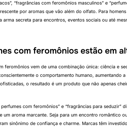
acos”, “fragrâncias com feromônios masculinos” e “perfu
 crescente por aromas que vão além do olfato. Para homens
 arma secreta para encontros, eventos sociais ou até mes
mes com feromônios estão em al
m feromônios vem de uma combinação única: ciência e se
nconscientemente o comportamento humano, aumentando a
e sofisticadas, o resultado é um produto que não apenas ch
perfumes com feromônios” e “fragrâncias para seduzir” di
de um aroma marcante. Seja para um encontro romântico o
aram sinônimo de confiança e charme. Marcas têm investi