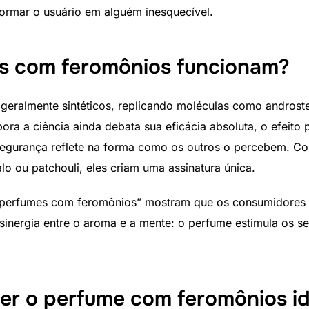
rmar o usuário em alguém inesquecível.
s com feromônios funcionam?
eralmente sintéticos, replicando moléculas como androste
ra a ciência ainda debata sua eficácia absoluta, o efeito 
 segurança reflete na forma como os outros o percebem. C
o ou patchouli, eles criam uma assinatura única.
 perfumes com feromônios” mostram que os consumidores 
 sinergia entre o aroma e a mente: o perfume estimula os s
her o perfume com feromônios id