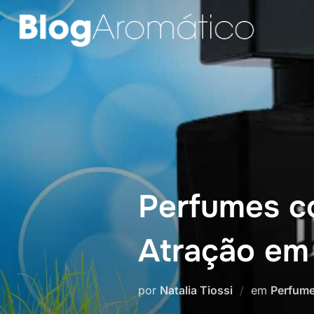
Pular
para
o
conteúdo
Perfumes c
Atração em
por
Natalia Tiossi
em
Perfum