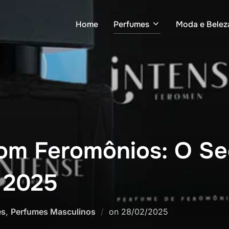
Home
Perfumes
Moda e Belez
om Feromônios: O Se
 2025
Postado
es
,
Perfumes Masculinos
on
28/02/2025
em