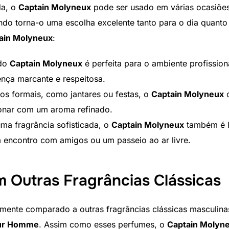
da, o
Captain Molyneux
pode ser usado em várias ocasiões.
do torna-o uma escolha excelente tanto para o dia quanto 
ain Molyneux
:
 do
Captain Molyneux
é perfeita para o ambiente profissio
ença marcante e respeitosa.
tos formais, como jantares ou festas, o
Captain Molyneux
c
ionar com um aroma refinado.
uma fragrância sofisticada, o
Captain Molyneux
também é le
 encontro com amigos ou um passeio ao ar livre.
Outras Fragrâncias Clássicas
mente comparado a outras fragrâncias clássicas masculin
our Homme
. Assim como esses perfumes, o
Captain Molyn