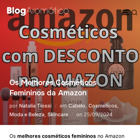
Pular
Pesquisar
para
ALTE
por:
o
conteúdo
Os Melhores Cosméticos
Femininos da Amazon
por
Natalia Tiossi
em
Cabelo
,
Cosméticos
,
Postado
Moda e Beleza
,
Skincare
on
25/09/2024
em
Os
melhores cosméticos femininos
no Amazon