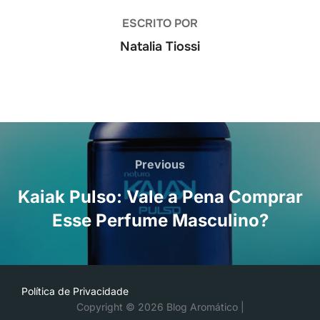
ESCRITO POR
Natalia Tiossi
Navegação
de
Previous
Previous
Post
Kaiak Pulso: Vale a Pena Comprar
Esse Perfume Masculino?
Política de Privacidade
Copyright © 2026 Blog Aromático |