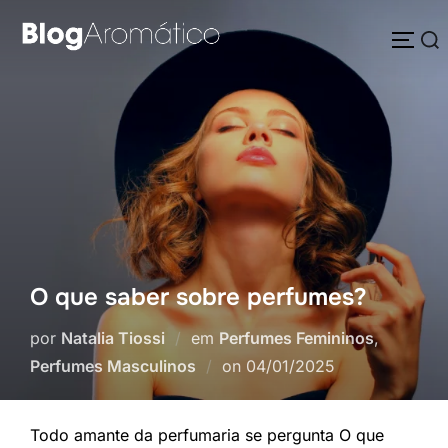
Pular
Pesquisar
para
ALTE
por:
o
conteúdo
O que saber sobre perfumes?
por
Natalia Tiossi
em
Perfumes Femininos
,
Postado
Perfumes Masculinos
on
04/01/2025
em
Todo amante da perfumaria se pergunta O que