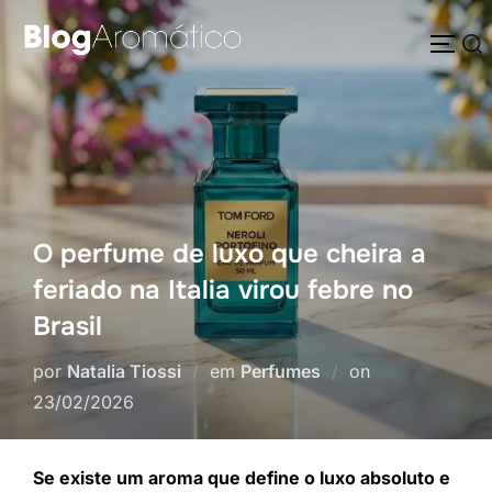
Pular
Pesquisar
para
ALTE
por:
o
conteúdo
O perfume de luxo que cheira a
feriado na Italia virou febre no
Brasil
Postado
por
Natalia Tiossi
em
Perfumes
on
em
23/02/2026
Se existe um aroma que define o luxo absoluto e