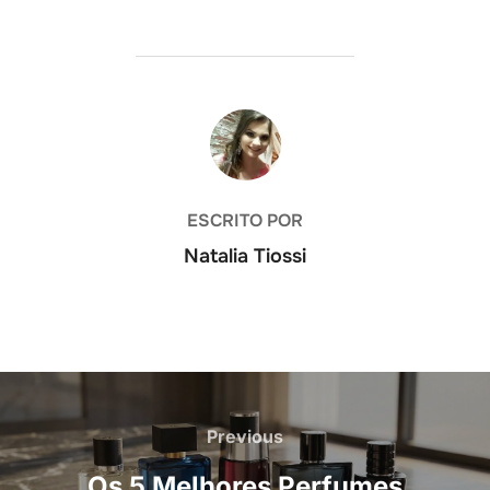
AUTOR DO POST
ESCRITO POR
Natalia Tiossi
Navegação
de
Previous
Previous
Post
Os 5 Melhores Perfumes