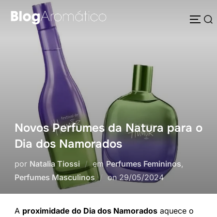
Pular
Pesquisar
para
ALTE
por:
o
conteúdo
Novos Perfumes da Natura para o
Dia dos Namorados
por
Natalia Tiossi
em
Perfumes Femininos
,
Postado
Perfumes Masculinos
on
29/05/2024
em
A
proximidade do Dia dos Namorados
aquece o