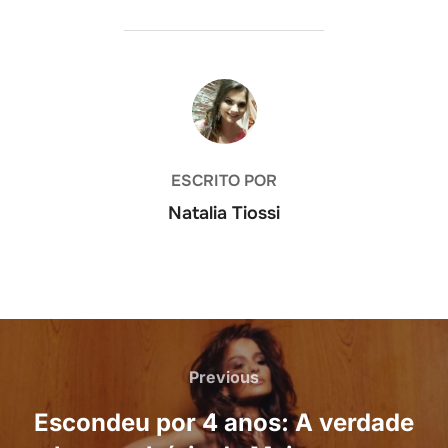
AUTOR DO POST
ESCRITO POR
Natalia Tiossi
Navegação
de
Previous
Previous
Post
Escondeu por 4 anos: A verdade