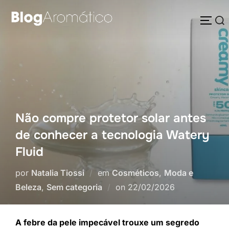
Pular
Pesquisar
para
ALTE
por:
o
conteúdo
Não compre protetor solar antes
de conhecer a tecnologia Watery
Fluid
por
Natalia Tiossi
em
Cosméticos
,
Moda e
Postado
Beleza
,
Sem categoria
on
22/02/2026
em
A febre da pele impecável trouxe um segredo