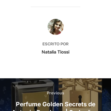
AUTOR DO POST
ESCRITO POR
Natalia Tiossi
Navegação
de
Previous
Previous
Post
Perfume Golden Secrets de