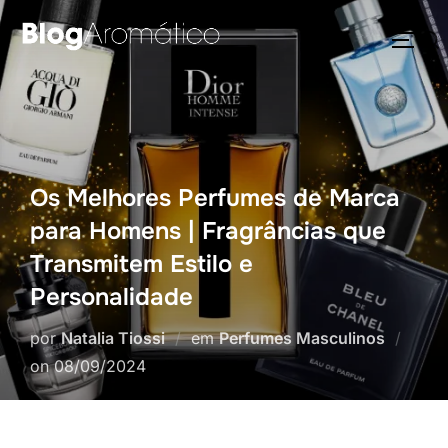
Pular
Pesquisar
para
ALTE
por:
o
conteúdo
Os Melhores Perfumes de Marca
para Homens | Fragrâncias que
Transmitem Estilo e
Personalidade
por
Natalia Tiossi
em
Perfumes Masculinos
Postado
on
08/09/2024
em