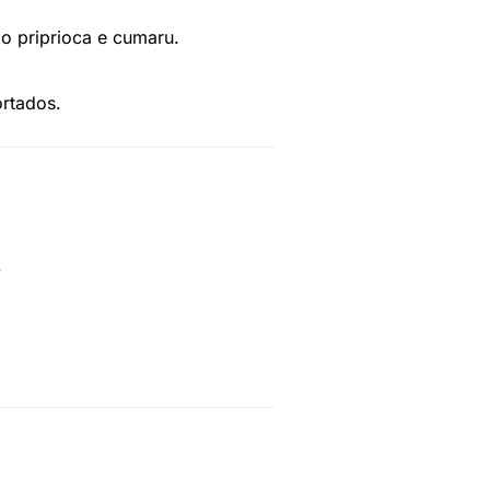
mo priprioca e cumaru.
ortados.
.