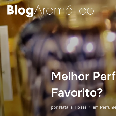
Pular
para
o
conteúdo
Melhor Perf
Favorito?
por
Natalia Tiossi
em
Perfume