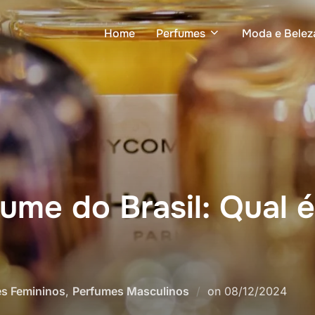
Home
Perfumes
Moda e Belez
ume do Brasil: Qual é
Postado
s Femininos
,
Perfumes Masculinos
on
08/12/2024
em