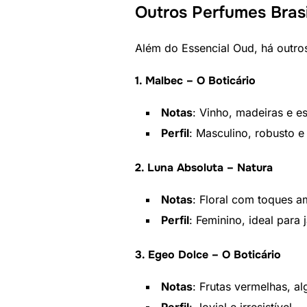
Outros Perfumes Bras
Além do Essencial Oud, há outr
1. Malbec – O Boticário
Notas
: Vinho, madeiras e es
Perfil
: Masculino, robusto e
2. Luna Absoluta – Natura
Notas
: Floral com toques a
Perfil
: Feminino, ideal para 
3. Egeo Dolce – O Boticário
Notas
: Frutas vermelhas, a
Perfil
: Jovial e irresistível.