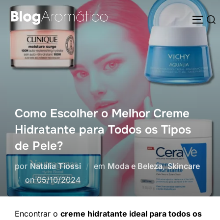
Pular
Pesquisar
para
ALTE
por:
o
conteúdo
Como Escolher o Melhor Creme
Hidratante para Todos os Tipos
de Pele?
por
Natalia Tiossi
em
Moda e Beleza
,
Skincare
Postado
on
05/10/2024
em
Encontrar o
creme hidratante ideal para todos os