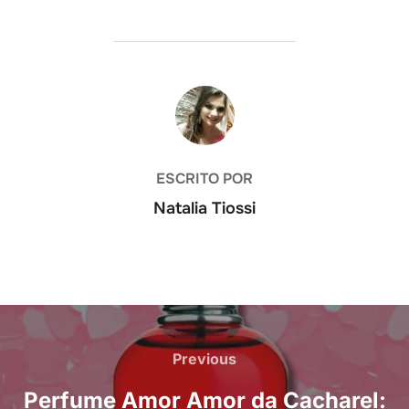
AUTOR DO POST
ESCRITO POR
Natalia Tiossi
Navegação
de
Previous
Previous
Post
Perfume Amor Amor da Cacharel: