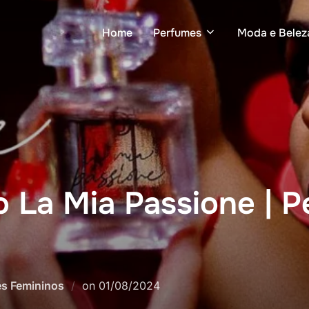
Home
Perfumes
Moda e Belez
 La Mia Passione | P
Postado
s Femininos
on
01/08/2024
em