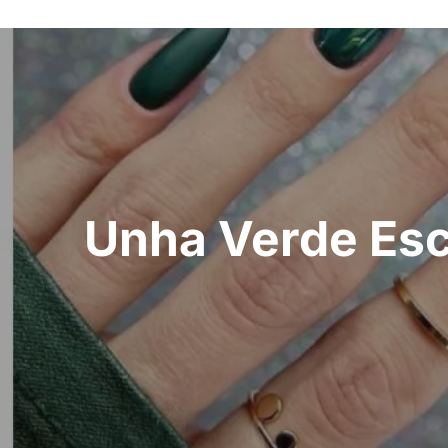
Navegação
de
Post
Unha Verde Escu