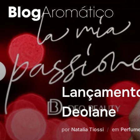
Pular
para
o
conteúdo
Lançamento
Deolane
por
Natalia Tiossi
em
Perfume