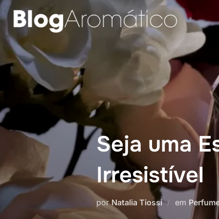
Pular
para
o
conteúdo
Seja uma Es
Irresistível
por
Natalia Tiossi
em
Perfume