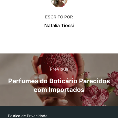
ESCRITO POR
Natalia Tiossi
Navegação
de
Previous
Previous
Post
Perfumes do Boticário Parecidos
com Importados
Política de Privacidade