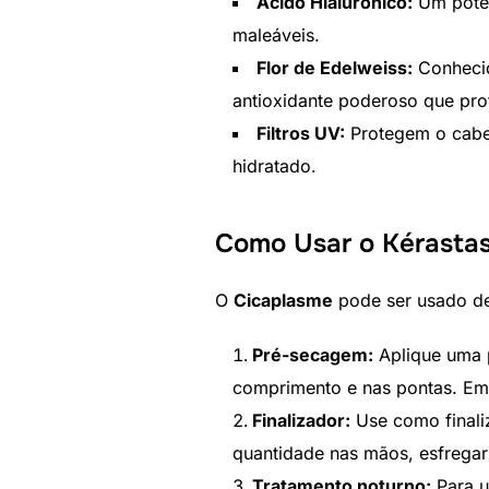
Ácido Hialurônico:
Um poten
maleáveis.
Flor de Edelweiss:
Conhecid
antioxidante poderoso que prot
Filtros UV:
Protegem o cabel
hidratado.
Como Usar o Kérastas
O
Cicaplasme
pode ser usado de
Pré-secagem:
Aplique uma 
comprimento e nas pontas. Em
Finalizador:
Use como finaliz
quantidade nas mãos, esfregar
Tratamento noturno:
Para u