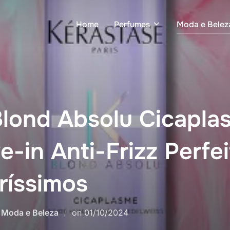
Home
Perfumes
Moda e Belez
Blond Absolu Cicapla
-in Anti-Frizz Perfei
ríssimos
Postado
,
Moda e Beleza
on
01/10/2024
em