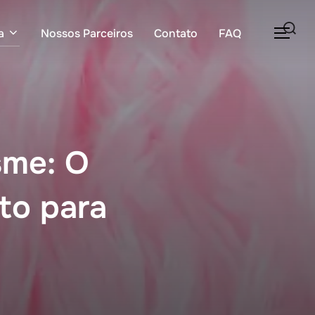
Pesquisar
a
Nossos Parceiros
Contato
FAQ
ALT
por:
sme: O
to para