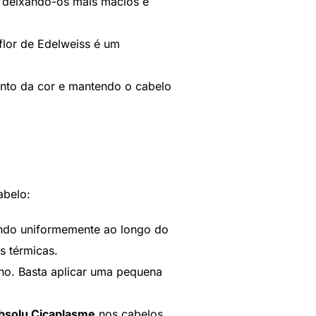
, deixando-os mais macios e
flor de Edelweiss é um
ento da cor e mantendo o cabelo
abelo:
indo uniformemente ao longo do
 térmicas.
lho. Basta aplicar uma pequena
bsolu Cicaplasme
nos cabelos