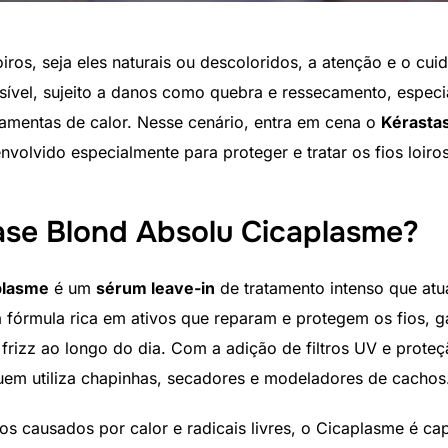
ros, seja eles naturais ou descoloridos, a atenção e o cu
ensível, sujeito a danos como quebra e ressecamento, espe
ramentas de calor. Nesse cenário, entra em cena o
Kérasta
nvolvido especialmente para proteger e tratar os fios loiro
ase Blond Absolu Cicaplasme?
plasme
é um
sérum leave-in
de tratamento intenso que at
a fórmula rica em ativos que reparam e protegem os fios, 
e frizz ao longo do dia. Com a adição de filtros UV e prote
quem utiliza chapinhas, secadores e modeladores de cachos
os causados por calor e radicais livres, o Cicaplasme é ca