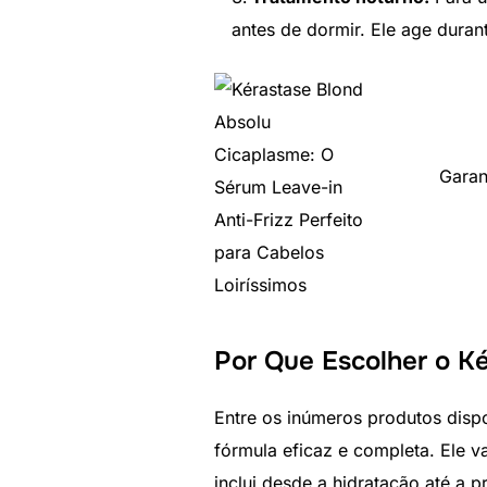
antes de dormir. Ele age dura
Garan
Por Que Escolher o K
Entre os inúmeros produtos dispo
fórmula eficaz e completa. Ele 
inclui desde a hidratação até a 