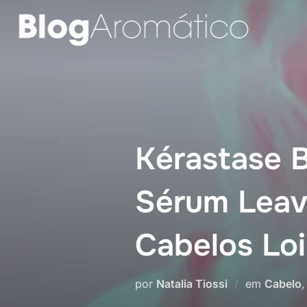
Pular
para
o
conteúdo
Kérastase 
Sérum Leave
Cabelos Loi
por
Natalia Tiossi
em
Cabelo