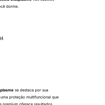
você dorme.
B4
aplasme
se destaca por sua
 uma proteção multifuncional que
es premium oferece resultados