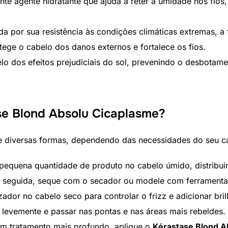
te agente hidratante que ajuda a reter a umidade nos fios
a por sua resistência às condições climáticas extremas, a 
ege o cabelo dos danos externos e fortalece os fios.
o dos efeitos prejudiciais do sol, prevenindo o desbotam
e Blond Absolu Cicaplasme?
 diversas formas, dependendo das necessidades do seu c
pequena quantidade de produto no cabelo úmido, distribu
 seguida, seque com o secador ou modele com ferramentas
ador no cabelo seco para controlar o frizz e adicionar bri
 levemente e passar nas pontas e nas áreas mais rebeldes.
m tratamento mais profundo, aplique o
Kérastase Blond A