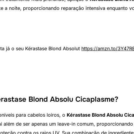
nte a noite, proporcionando reparação intensiva enquanto 
ta já o seu Kérastase Blond Absolut
https://amzn.to/3Y47R
érastase Blond Absolu Cicaplasme?
níveis para cabelos loiros, o
Kérastase Blond Absolu Cic
vai além de ser apenas um leave-in comum, proporcionando
proteção contra os raios UV. Sua combinação de ingredient