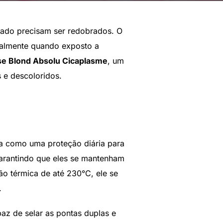
idado precisam ser redobrados. O
cialmente quando exposto a
se Blond Absolu Cicaplasme
, um
s e descoloridos.
ua como uma proteção diária para
garantindo que eles se mantenham
ção térmica de até 230°C, ele se
.
paz de selar as pontas duplas e