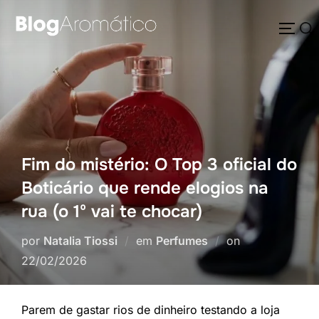
Pular
Pesquisar
para
ALTE
por:
o
conteúdo
Fim do mistério: O Top 3 oficial do
Boticário que rende elogios na
rua (o 1º vai te chocar)
Postado
por
Natalia Tiossi
em
Perfumes
on
em
22/02/2026
Parem de gastar rios de dinheiro testando a loja