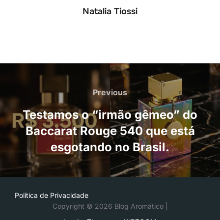
Natalia Tiossi
Navegação
de
Previous
Previous
Post
Testamos o “irmão gêmeo” do
Baccarat Rouge 540 que está
esgotando no Brasil.
Política de Privacidade
Copyright © 2026 Blog Aromático |