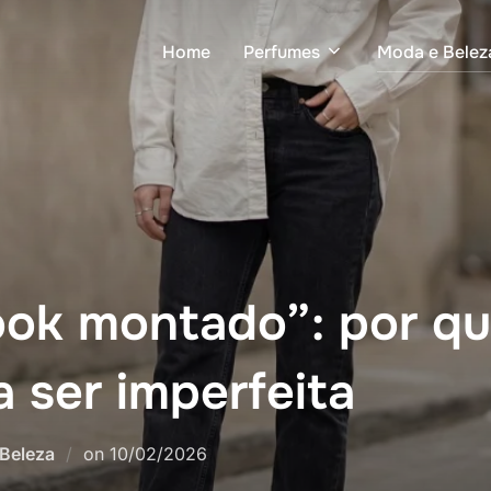
Home
Perfumes
Moda e Belez
look montado”: por q
a ser imperfeita
Postado
Beleza
on
10/02/2026
em