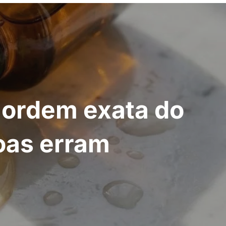
A ordem exata do
oas erram