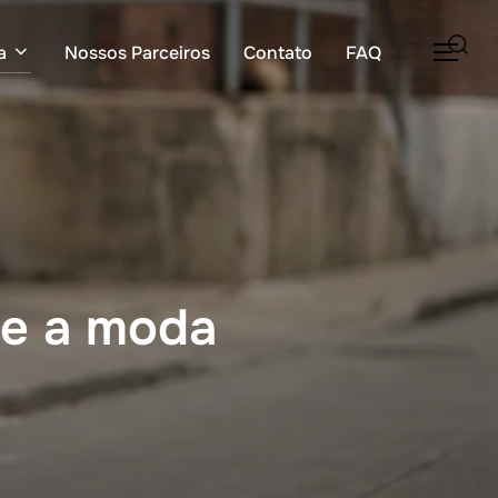
Pesquisar
a
Nossos Parceiros
Contato
FAQ
ALT
por:
ue a moda