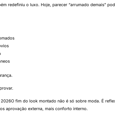
bém redefiniu o luxo. Hoje, parecer “arrumado demais” po
gomados
bvios
a
âneos
urança.
provar.
 2026O fim do look montado não é só sobre moda. É refle
s aprovação externa, mais conforto interno.