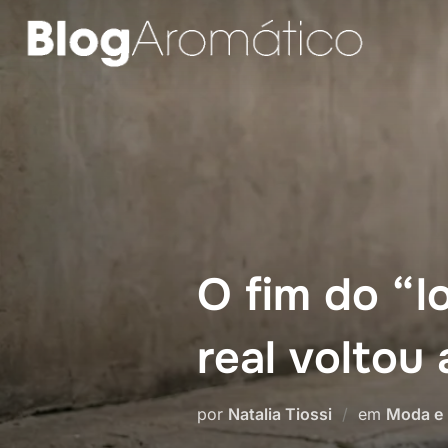
Pular
para
o
conteúdo
O fim do “
real voltou 
por
Natalia Tiossi
em
Moda e 