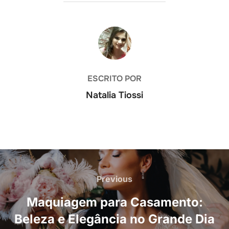
AUTOR DO POST
ESCRITO POR
Natalia Tiossi
Navegação
de
Previous
Previous
Post
Maquiagem para Casamento:
Beleza e Elegância no Grande Dia