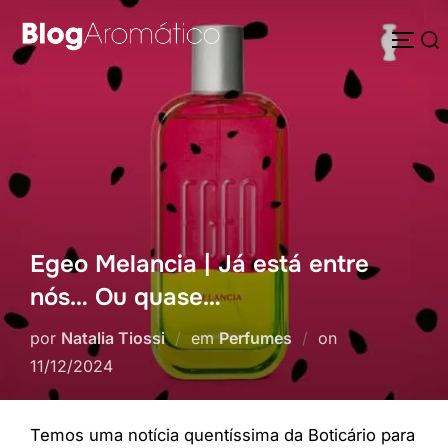
Pular
Pesquisar
para
ALTE
por:
o
conteúdo
Egeo Melancia | Já está entre
nós… Ou quase…
Postado
por
Natalia Tiossi
em
Perfumes
on
em
11/12/2024
Temos uma notícia quentíssima da Boticário para