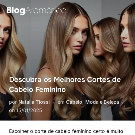
Pular
Pesquisar
para
ALTE
por:
o
conteúdo
Descubra os Melhores Cortes de
Cabelo Feminino
por
Natalia Tiossi
em
Cabelo
,
Moda e Beleza
Postado
on
15/01/2025
em
Escolher o corte de cabelo feminino certo é muito