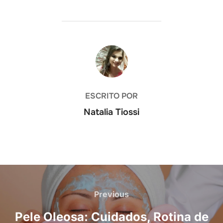
AUTOR DO POST
ESCRITO POR
Natalia Tiossi
Navegação
de
Previous
Previous
Post
Pele Oleosa: Cuidados, Rotina de