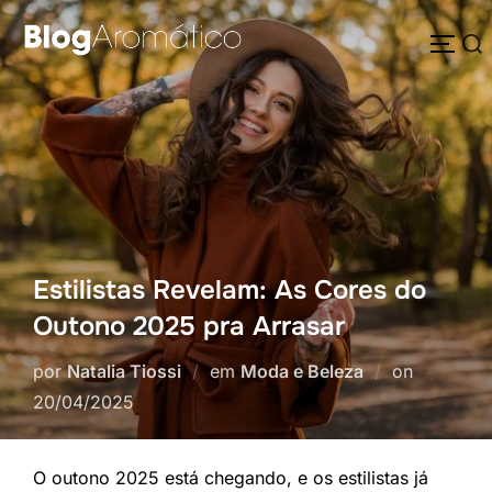
Pular
Pesquisar
para
ALTE
por:
o
conteúdo
Estilistas Revelam: As Cores do
Outono 2025 pra Arrasar
Postado
por
Natalia Tiossi
em
Moda e Beleza
on
em
20/04/2025
O outono 2025 está chegando, e os estilistas já