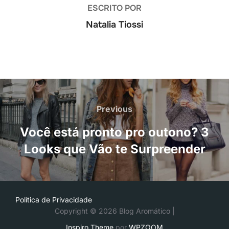
ESCRITO POR
Natalia Tiossi
Navegação
de
Previous
Previous
Post
Você está pronto pro outono? 3
Looks que Vão te Surpreender
Política de Privacidade
Copyright © 2026 Blog Aromático |
Inspiro Theme
por
WPZOOM