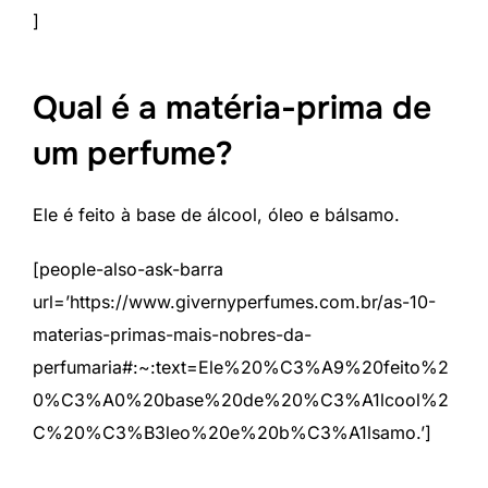
]
Qual é a matéria-prima de
um perfume?
Ele é feito à base de álcool, óleo e bálsamo.
[people-also-ask-barra
url=’https://www.givernyperfumes.com.br/as-10-
materias-primas-mais-nobres-da-
perfumaria#:~:text=Ele%20%C3%A9%20feito%2
0%C3%A0%20base%20de%20%C3%A1lcool%2
C%20%C3%B3leo%20e%20b%C3%A1lsamo.’]