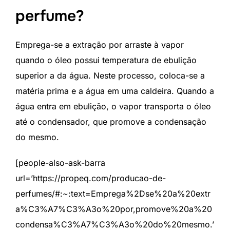
perfume?
Emprega-se a extração por arraste à vapor
quando o óleo possui temperatura de ebulição
superior a da água. Neste processo, coloca-se a
matéria prima e a água em uma caldeira. Quando a
água entra em ebulição, o vapor transporta o óleo
até o condensador, que promove a condensação
do mesmo.
[people-also-ask-barra
url=’https://propeq.com/producao-de-
perfumes/#:~:text=Emprega%2Dse%20a%20extr
a%C3%A7%C3%A3o%20por,promove%20a%20
condensa%C3%A7%C3%A3o%20do%20mesmo.’