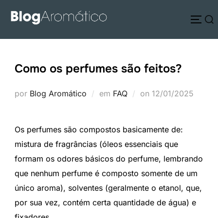
Pular
Pesquisar
para
ALTE
por:
o
conteúdo
Como os perfumes são feitos?
Postado
por
Blog Aromático
em
FAQ
on
12/01/2025
em
Os perfumes são compostos basicamente de:
mistura de fragrâncias (óleos essenciais que
formam os odores básicos do perfume, lembrando
que nenhum perfume é composto somente de um
único aroma), solventes (geralmente o etanol, que,
por sua vez, contém certa quantidade de água) e
fixadores.