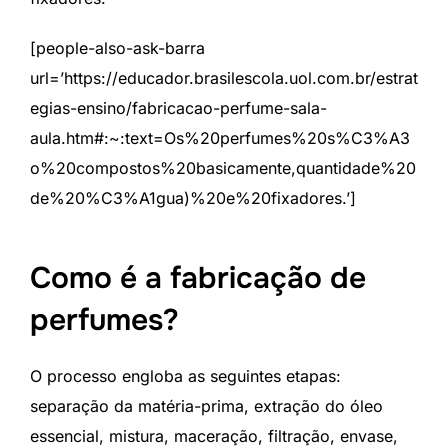
[people-also-ask-barra
url=’https://educador.brasilescola.uol.com.br/estrat
egias-ensino/fabricacao-perfume-sala-
aula.htm#:~:text=Os%20perfumes%20s%C3%A3
o%20compostos%20basicamente,quantidade%20
de%20%C3%A1gua)%20e%20fixadores.’]
Como é a fabricação de
perfumes?
O processo engloba as seguintes etapas:
separação da matéria-prima, extração do óleo
essencial, mistura, maceração, filtração, envase,