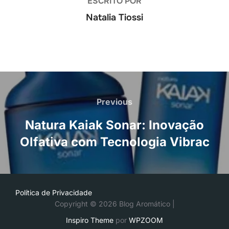
ESCRITO POR
Natalia Tiossi
Navegação
de
Previous
Previous
Post
Natura Kaiak Sonar: Inovação
Olfativa com Tecnologia Vibrac
Política de Privacidade
Copyright © 2026 Blog Aromático |
Inspiro Theme
por
WPZOOM