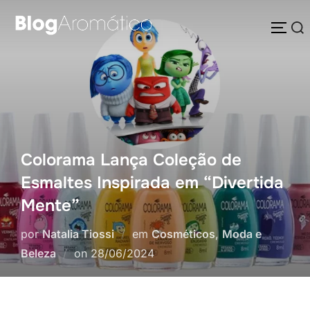
Pular
Pesquisar
para
ALTE
por:
o
conteúdo
Colorama Lança Coleção de
Esmaltes Inspirada em “Divertida
Mente”
por
Natalia Tiossi
em
Cosméticos
,
Moda e
Postado
Beleza
on
28/06/2024
em