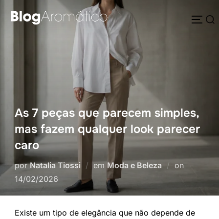
Pular
Pesquisar
para
ALTE
por:
o
conteúdo
As 7 peças que parecem simples,
mas fazem qualquer look parecer
caro
Postado
por
Natalia Tiossi
em
Moda e Beleza
on
em
14/02/2026
Existe um tipo de elegância que não depende de